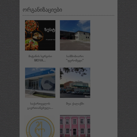
ორგანიზაციები
ᲛᲘᲢᲐᲜᲘᲡ ᲡᲔᲠᲕᲘᲡᲘ
ᲡᲐᲛᲨᲝᲑᲘᲐᲠᲝ
MOVA...
"ᲤᲔᲠᲝᲛᲔᲓᲘ"
ᲡᲐᲥᲐᲠᲗᲕᲔᲚᲝᲡ
ᲨᲣᲐ ᲥᲐᲚᲐᲥᲨᲘ
ᲒᲐᲔᲠᲗᲘᲐᲜᲔᲑᲣᲚᲘ...