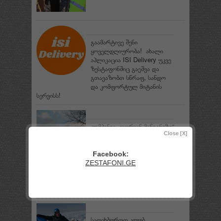
გაამარტივე შენი
ყოველდღიურობა! ახალი
აპლიკაცია ISI Delivery უკვე
ზესტაფონშიც გაეშვა და
გთავაზობთ სწრაფ, სანდო
და კომფორტულ მიტანის
სერვისს!
კომპანია „ჯორიან მანგანეზი“
Close [X]
განცხადებას ავრცელებს
Facebook:
ZESTAFONI.GE
შემთხვევა
საფეხბურთო კლუბ