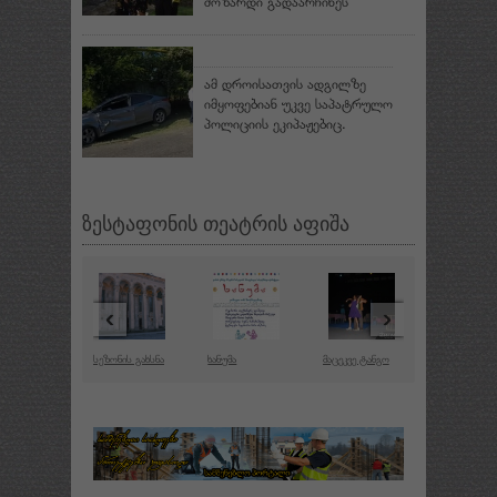
მოზარდი გადაარჩინეს
ამ დროისათვის ადგილზე
იმყოფებიან უკვე საპატრულო
პოლიციის ეკიპაჟებიც.
ზესტაფონის თეატრის აფიშა
‹
›
სეზონის გახსნა
ხანუმა
მაცეკვე ტანგო
მთავარი რო