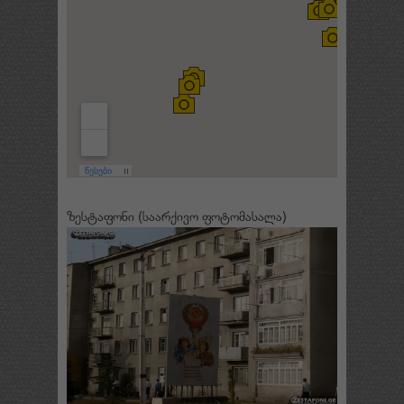
ზესტაფონი (საარქივო ფოტომასალა)