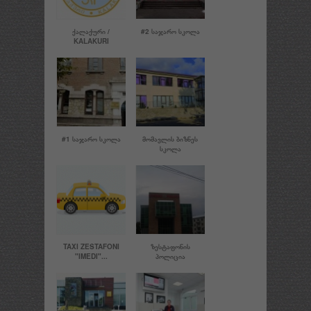
ᲥᲐᲚᲐᲥᲣᲠᲘ /
#2 ᲡᲐᲯᲐᲠᲝ ᲡᲙᲝᲚᲐ
KALAKURI
#1 ᲡᲐᲯᲐᲠᲝ ᲡᲙᲝᲚᲐ
ᲛᲝᲛᲐᲕᲚᲘᲡ ᲑᲘᲖᲜᲔᲡ
ᲡᲙᲝᲚᲐ
TAXI ZESTAFONI
ᲖᲔᲡᲢᲐᲤᲝᲜᲘᲡ
"IMEDI"...
ᲞᲝᲚᲘᲪᲘᲐ