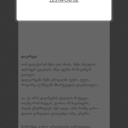
ZESTAFONI.GE
როგორც გადაშლის ხსოვნის ბილიკს მომავლის
ხავსი.
დაკარგვა
თან დავატარებ შენი ცის სხივს, შენი სხეულის
ალისფერ ყვავილს, სხვა ფეხმა რომ ციმციმ
გათელა.
დავიკარგები შენს გრიგალში უცხო, ეული,
როგორც აქ ბნელში მხარქცეული ციცინათელა.
აი, ეს არის დავიწყების ტალღის მოქცევა,
თავზე რომ მადგას, დაისია იმ ბაგისფერი,
ძილში ვჩურჩულებ: შენ იყავი, ამის მოწმე ვარ—
დილის ვარდივით ციალებდა სახე, კისერი.
მომქონდა გული- არავისთვის გამოსადეგი,