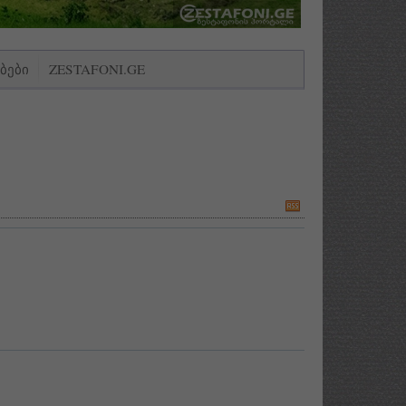
ᲑᲔᲑᲘ
ZESTAFONI.GE