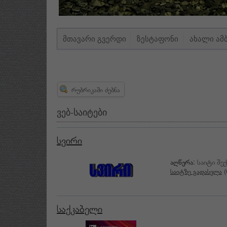
ᲛᲗᲐᲕᲐᲠᲘ ᲒᲕᲔᲠᲓᲘ
ᲖᲔᲡᲢᲐᲤᲝᲜᲘ
ᲐᲮᲐᲚᲘ ᲐᲛ
რუბრიკაში ძებნა
ვებ-საიტები
სვირი
აღწერა
: საიტი შ
საიტზე გადასვლა
(
საქკაბელი