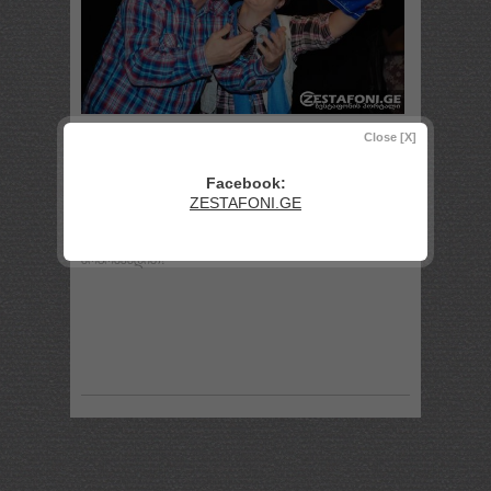
თეატრის გულშემატკივრებო, სპექტაკლის -
Close [X]
"მთავარი როლი" მორიგი საპრემიერო ჩვენება
გაიმართება 23 მარტს - 18 საათზე, 24 მარტს -
Facebook:
15 საათზე,
ZESTAFONI.GE
ბილეთები გაიყიდება თეატრის სალაროში.
ბილეთის ფასი 3 ლარი.
მობრძანდით!