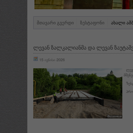
ᲛᲗᲐᲕᲐᲠᲘ ᲒᲕᲔᲠᲓᲘ
ᲖᲔᲡᲢᲐᲤᲝᲜᲘ
ᲐᲮᲐᲚᲘ ᲐᲛ
ლევან ზალკალიანმა და ლევან ზაუტაშ
15 ივნისი 2026
ლევა
მშენ
ზესტ
პროე