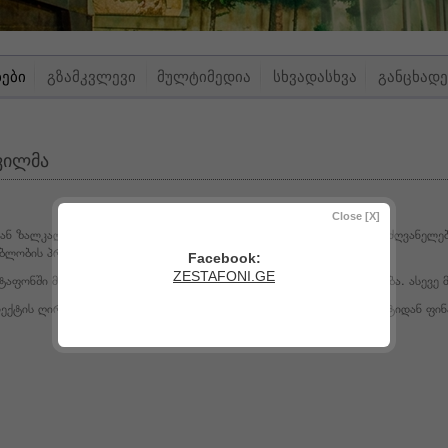
ᲑᲔᲑᲘ
ᲒᲖᲐᲛᲙᲕᲚᲔᲕᲘ
ᲛᲣᲚᲢᲘᲛᲔᲓᲘᲐ
ᲡᲮᲕᲐᲓᲐᲡᲮᲕᲐ
ᲒᲐᲜᲪᲮᲐᲓᲔ
ვილმა
Close [X]
ნ ზალკალიანმა და ლევან ზაუტაშვილმა მუნიციპალიტეტების ხელმძღვანელებ
ებლობის პროცესი დაათვალიერეს.
Facebook:
ZESTAFONI.GE
აფონში მდინარე აჯამურაზე მიმდინარეობს ახალი ხიდის მშენებლობა. ასევე მ
ქტის ღირებულება 864 000 ლარს შეადგენს და სახელმწიფო ბიუჯეტიდან ფინ