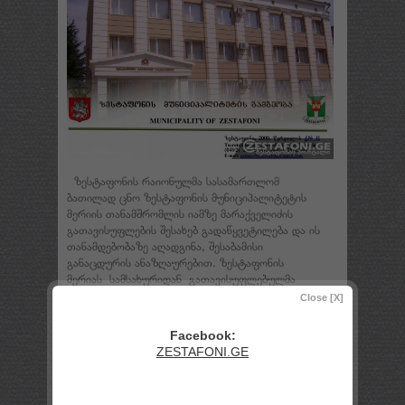
ზესტაფონის რაიონულმა სასამართლომ
ბათილად ცნო ზესტაფონის მუნიციპალიტეტის
მერიის თანამშრომლის იამზე მარაქველიძის
გათავისუფლების შესახებ გადაწყვეტილება და ის
თანამდებობაზე აღადგინა, შესაბამისი
განაცდურის ანაზღაურებით. ზესტაფონის
მერიას სამსახურიდან გათავისუფლებულმა
თანამშრომელმა სამართლო დავა მოიგო.
Close [X]
იამზე მარაქველიძე 2013 წლიდან უვადოდ იყო
დანიშნული ზესტაფონის მერიაში მდივნის
Facebook:
პოზიციაზე. საჯარო სამსახურის შესახებ ახალი
ZESTAFONI.GE
კანონის მიღების შემდეგ, მას ვადიანი
ხელშეკრულება დაუდეს და 2017 წლის 31
დეკემბერს, სწორედ ხელშეკრულების ვადის