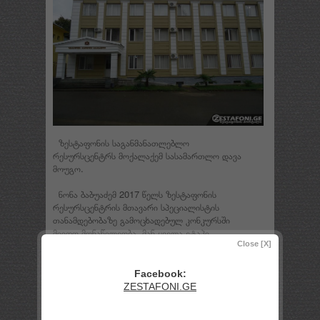
ზესტაფონის საგანმანათლებლო
რესურსცენტრს მოქალაქემ სასამართლო დავა
მოუგო.
ნონა ბაბუაძემ 2017 წელს ზესტაფონის
რესურსცენტრის მთავარი სპეციალისტის
თანამდებობაზე გამოცხადებულ კონკურსში
მიიღო მონაწილეობა. მან ყველა ეტაპი
წარმატებით გაიარა, მათ შორის გასაუბრების
Close [X]
ეტაპზეც საკონკურსო კომისიის წევრთა
უმრავლესობამ მხარი დაუჭირა მის
Facebook:
კანდიდატურას, თუმცა რესურსცენტრის
ZESTAFONI.GE
უფროსმა არ გაითვალისწინა კომისიის წევრების
მოსაზრებები და ერთპიროვნული