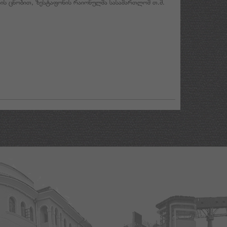
ურის ცნობით, ზესტაფონის რაიონულმა სასამართლომ თ.შ.