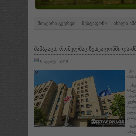
ᲛᲗᲐᲕᲐᲠᲘ ᲒᲕᲔᲠᲓᲘ
ᲖᲔᲡᲢᲐᲤᲝᲜᲘ
ᲐᲮᲐᲚᲘ ᲐᲛ
მამაკაცს, რომელმაც ზესტაფონში და-ძმ
6 აგვისტო 2018
პროკ
ამის
„ზეს
ბრალ
სასა
ცეცხ
რა დ
ძალა
ღირე
სამა
სისხ