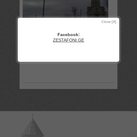
Close [X]
Facebook:
ZESTAFONI.GE